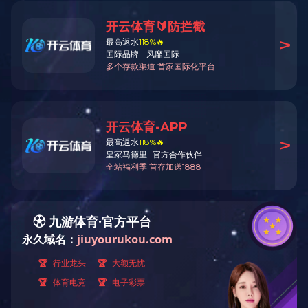
大家都在搜 :
洗、切菜设备
您的位置：
首页
>
新闻资讯
>
百科知识
新闻资讯
公司新闻
信息摘要：
缺点和优点