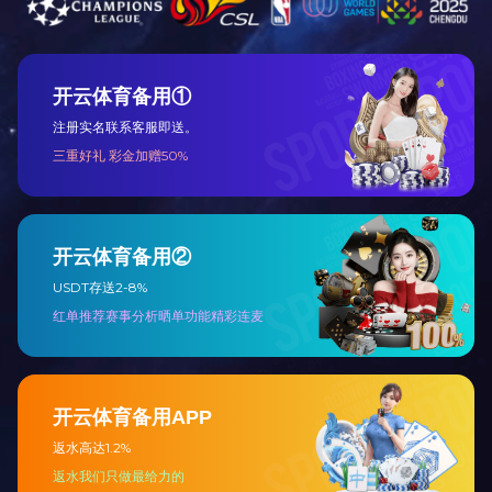
洗碗机洗涤剂催干剂电脑分配器介绍及安装使用说明
二、星空体育电磁炉
1、温升特别快，开炉
热风循环消毒柜使用、维护与保养
2、电磁炉的功率与锅
3、电磁炉工作时，锅底
厨房设备的分类、保养维修
4、电磁炉无明火，一般
上一条
告别后厨“脏乱差
下一条
星空体育洗碗机
全国服务热线
0512-65753371