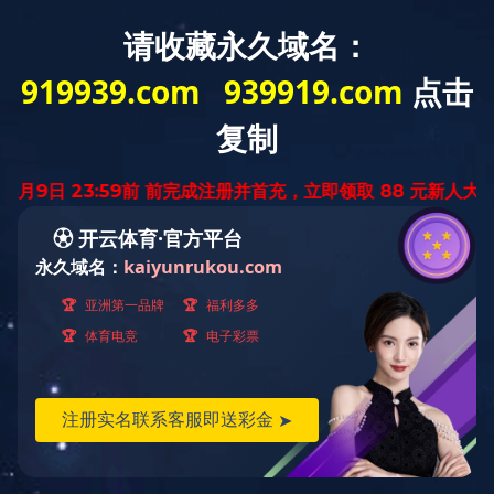
欢迎来到星空体育官网！
9年鑫煜兴精于品质，卓于服务
一站式厨房设备销售研发厂家
鑫煜兴首页
电磁灶系列
输送带设备