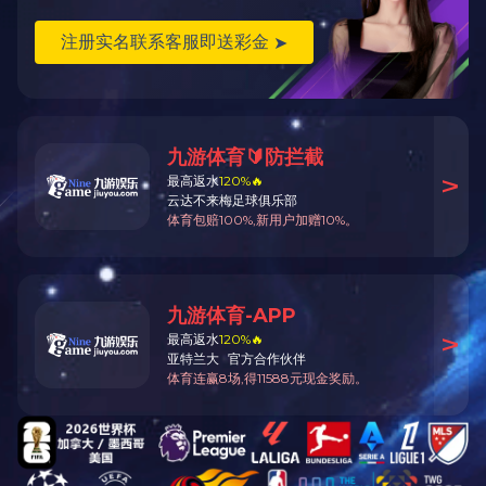
百科知识
星空体育电磁炉缺点和优
产品推荐
一、星空体育电磁炉
1、加热速度快---星空
速度。
2、节能环保--星空体育
无噪音，大大改善了
3、多功能性---星空
叶菜类切菜机
多功能切菜机
4、容易清洁---星空
工程款双门消毒柜
燃气蒸饭柜
5、安全性高---星空
安全防护措施，包括炉体
最新新闻
也不存在煤气灶熄火跑
6、经济实惠---星空
星空体育冰箱或冷柜如何维护保养?
7、精准温控---星空